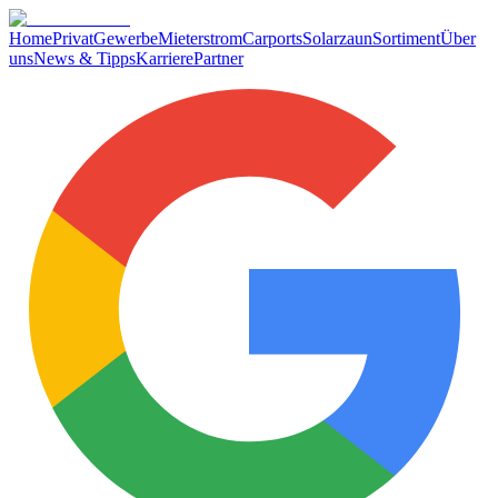
Home
Privat
Gewerbe
Mieterstrom
Carports
Solarzaun
Sortiment
Über
uns
News & Tipps
Karriere
Partner