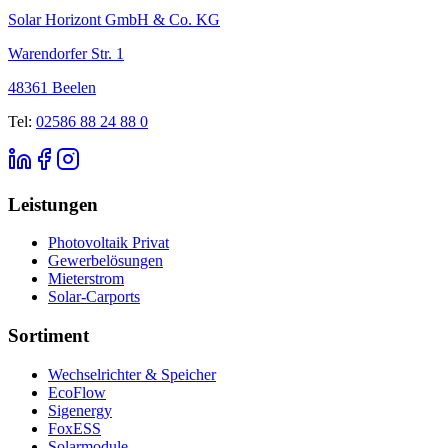
Solar Horizont GmbH & Co. KG
Warendorfer Str. 1
48361 Beelen
Tel:
02586 88 24 88 0
Leistungen
Photovoltaik Privat
Gewerbelösungen
Mieterstrom
Solar-Carports
Sortiment
Wechselrichter & Speicher
EcoFlow
Sigenergy
FoxESS
Solarmodule